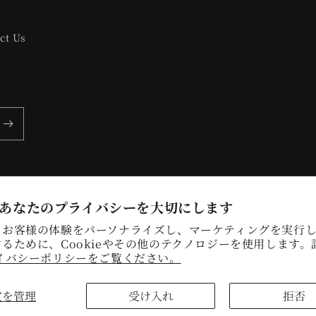
ct Us
あなたのプライバシーを大切にします
、お客様の体験をパーソナライズし、マーケティングを実行
るために、Cookieやその他のテクノロジーを使用します。
イバシーポリシーをご覧ください。
定を管理
受け入れ
拒否
hopify
プライバシーポリシー
返金ポリシー
連絡先情報
Cookie設定