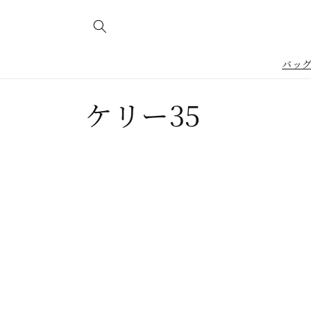
コンテ
ンツに
進む
バッ
コ
ケリー35
レ
ク
シ
ョ
ン