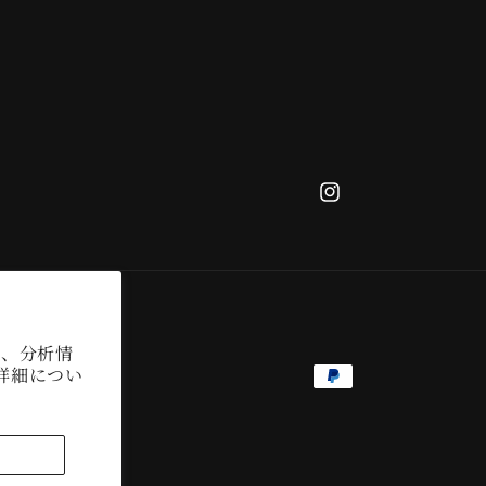
Instagram
し、分析情
詳細につい
決
済
方
法