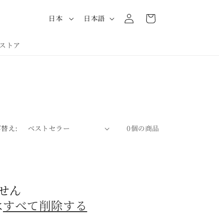
カ
グ
国
言
ー
日本
日本語
イ
/
語
ト
ン
地
ストア
域
替え:
0個の商品
せん
は
すべて削除する