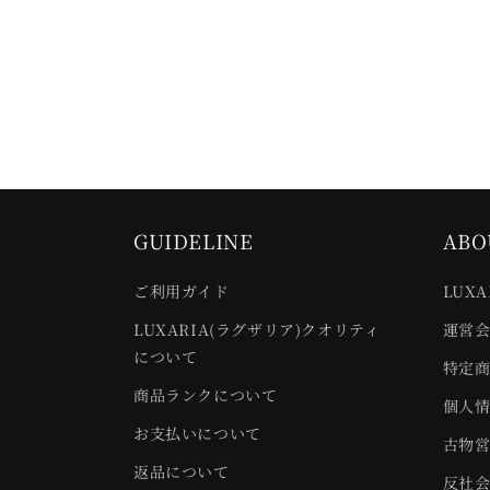
:
GUIDELINE
ABO
ご利用ガイド
LUX
LUXARIA(ラグザリア)クオリティ
運営
について
特定
商品ランクについて
個人
お支払いについて
古物
返品について
反社