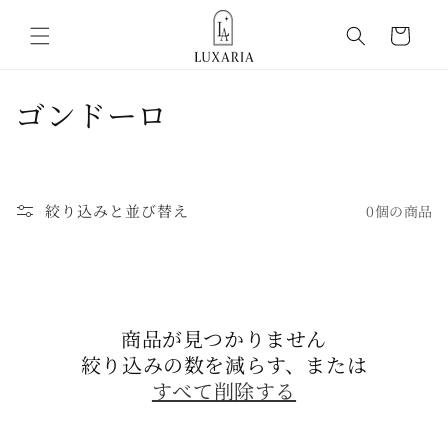
コンテ
カ
ンツに
ー
進む
ト
コ
ゴンドーロ
レ
ク
絞り込みと並び替え
0個の商品
シ
ョ
ン
商品が見つかりません
:
絞り込みの数を減らす、または
すべて削除する